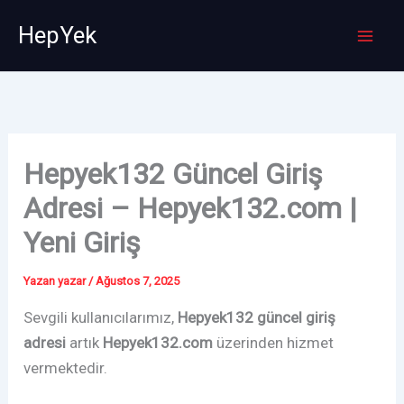
İçeriğe
HepYek
atla
Hepyek132 Güncel Giriş
Adresi – Hepyek132.com |
Yeni Giriş
Yazan
yazar
/
Ağustos 7, 2025
Sevgili kullanıcılarımız,
Hepyek132 güncel giriş
adresi
artık
Hepyek132.com
üzerinden hizmet
vermektedir.