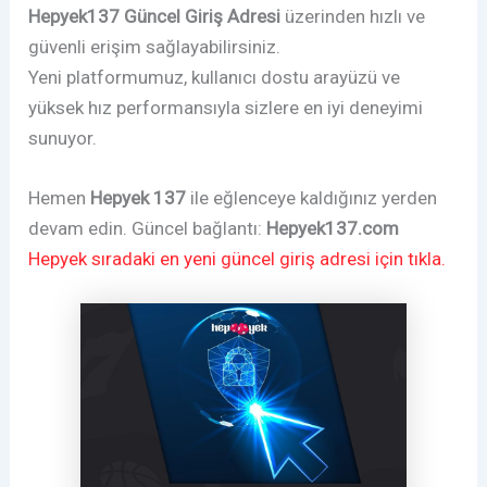
Hepyek137 Güncel Giriş Adresi
üzerinden hızlı ve
güvenli erişim sağlayabilirsiniz.
Yeni platformumuz, kullanıcı dostu arayüzü ve
yüksek hız performansıyla sizlere en iyi deneyimi
sunuyor.
Hemen
Hepyek 137
ile eğlenceye kaldığınız yerden
devam edin. Güncel bağlantı:
Hepyek137.com
Hepyek sıradaki en yeni güncel giriş adresi için tıkla.