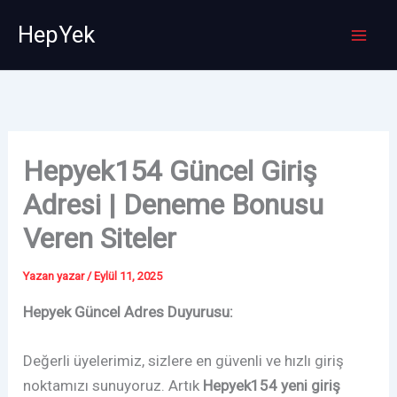
İçeriğe
HepYek
atla
Hepyek154 Güncel Giriş
Adresi | Deneme Bonusu
Veren Siteler
Yazan
yazar
/
Eylül 11, 2025
Hepyek Güncel Adres Duyurusu:
Değerli üyelerimiz, sizlere en güvenli ve hızlı giriş
noktamızı sunuyoruz. Artık
Hepyek154 yeni giriş