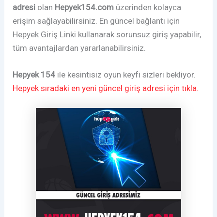
adresi
olan
Hepyek154.com
üzerinden kolayca
erişim sağlayabilirsiniz. En güncel bağlantı için
Hepyek Giriş Linki kullanarak sorunsuz giriş yapabilir,
tüm avantajlardan yararlanabilirsiniz.
Hepyek 154
ile kesintisiz oyun keyfi sizleri bekliyor.
Hepyek sıradaki en yeni güncel giriş adresi için tıkla.