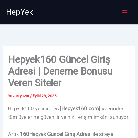
İçeriğe
HepYek
atla
Hepyek160 Güncel Giriş
Adresi | Deneme Bonusu
Veren Siteler
Yazan
yazar
/
Eylül 23, 2025
Hepyek160 yeni adres [
Hepyek160.com
] üzerinden
tüm üyelerine güvenilir ve hızlı erişim imkânı sunuyor.
Artık
160Hepyek Güncel Giriş Adresi
ile siteye