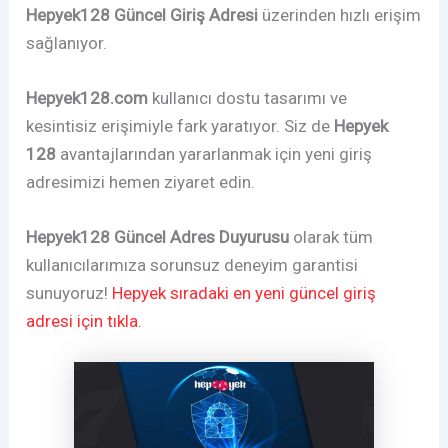
Hepyek128 Güncel Giriş Adresi
üzerinden hızlı erişim
sağlanıyor.
Hepyek128.com
kullanıcı dostu tasarımı ve
kesintisiz erişimiyle fark yaratıyor. Siz de
Hepyek
128
avantajlarından yararlanmak için yeni giriş
adresimizi hemen ziyaret edin.
Hepyek128 Güncel Adres Duyurusu
olarak tüm
kullanıcılarımıza sorunsuz deneyim garantisi
sunuyoruz!
Hepyek sıradaki en yeni güncel giriş
adresi için tıkla.