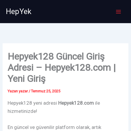
İçeriğe
HepYek
atla
Hepyek128 Güncel Giriş
Adresi – Hepyek128.com |
Yeni Giriş
Yazan
yazar
/
Temmuz 25, 2025
Hepyek128 yeni adresi
Hepyek128.com
ile
hizmetinizde!
En güncel ve güvenilir platform olarak, artık