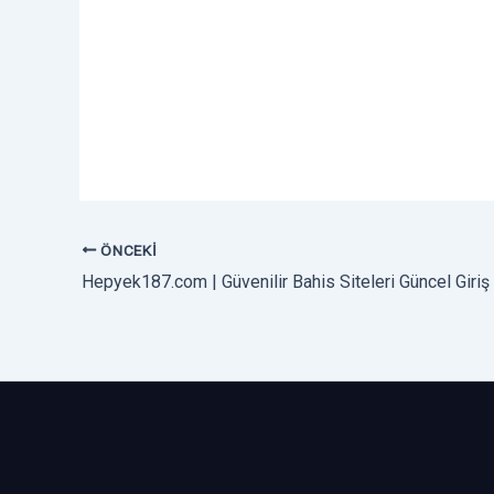
ÖNCEKI
Hepyek187.com | Güvenilir Bahis Siteleri Güncel Giriş