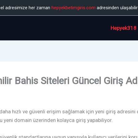
el adresimize her zaman
hepyekbetimgiris.com
adresinden ulaşabilir
Hepyek318 G
r Bahis Siteleri Güncel Giriş Ad
a daha hızlı ve güvenli erişim sağlamak için yeni giriş adresin
u yeni domain üzerinden kolayca giriş yapabiliyor.
üvenlik standartlarına uygun yapısıyla kullanıcı verilerini koru