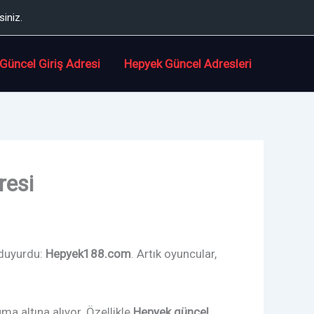
siniz.
üncel Giriş Adresi
Hepyek Güncel Adresleri
resi
i duyurdu:
Hepyek188.com
. Artık oyuncular,
ma altına alıyor. Özellikle
Hepyek güncel