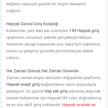
bağlantı yapısıyla güvenli bir erişim deneyimi
sağlıyor.
Hepyek Güncel Giriş Kolaylığı
Kullanıcılar, yeni alan adı üzerinden
189 Hepyek giriş
işlemlerini sorunsuz şekilde gerçekleştirebiliyor.
Yenilenen altyapı sayesinde site, daha hızlı yüklenme
süresi ve gelişmiş güvenlik protokolleriyle dikkat
çekiyor.
Her Zaman Güncel, Her Zaman Güvende
Zaman zaman erişim adresleri değişebilen platform,
Hepyek onaylı giriş
bağlantılarını resmi duyurularla
paylaşıyor. En güncel
Hep yek giriş
adresine ulaşmak
isteyen kullanıcılar için Hepyek189.com, doğrulanmış
ve en son aktif giriş noktasıdır.
Hepyek sıradaki en